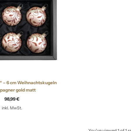
Zapfen
“ – 6 cm Weihnachtskugeln
pagner gold matt
98,99
€
inkl. MwSt.
You've viewed
1
of
1
r