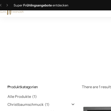
Super
Frühlingsangebote
entdecken
Christbaumschmuck
Schmuck
Geschenkideen
Ostern
Produktkategorien
There are 1 result
Alle Produkte
1
Christbaumschmuck
1