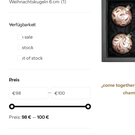
Weihnachtskugeln 6 cm
1
Verfügbarkeit
On sale
In stock
Out of stock
Preis
„come together
cham
€
€
Preis:
98 €
—
100 €