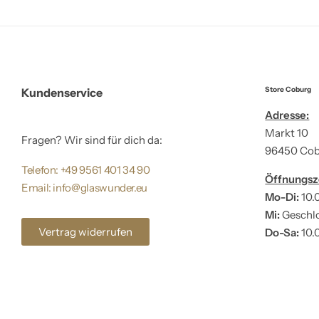
Store Coburg
Kundenservice
Adresse:
Markt 10
Fragen? Wir sind für dich da:
96450 Co
Telefon: +49 9561 401 34 90
Öffnungsz
Email: info@glaswunder.eu
Mo-Di:
10.
Mi:
Geschl
Vertrag widerrufen
Do-Sa:
10.