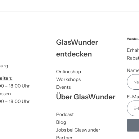
Werde u
GlasWunder
Erhal
entdecken
Rabat
burg
Nam
Onlineshop
eiten:
Workshops
00 – 18:00 Uhr
Events
ossen
Über GlasWunder
E-Ma
00 – 18:00 Uhr
Podcast
Blog
Jobs bei Glaswunder
Partner