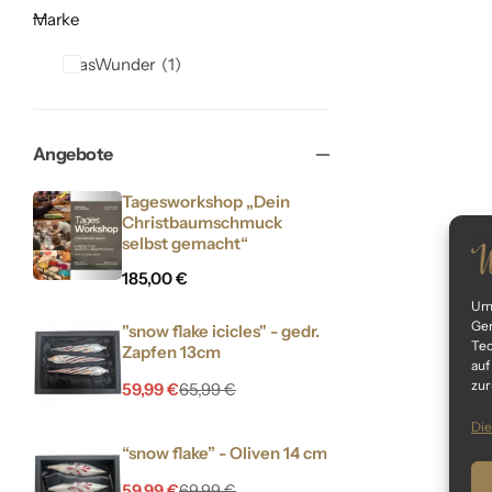
Marke
GlasWunder
1
Angebote
Tagesworkshop „Dein
Christbaumschmuck
selbst gemacht“
185,00
€
Um 
Ger
"snow flake icicles" - gedr.
Tec
Zapfen 13cm
auf
zur
59,99
€
65,99
€
Die
“snow flake” - Oliven 14 cm
59,99
€
69,99
€