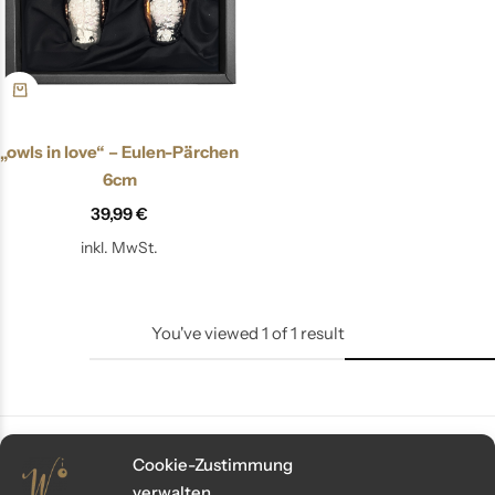
„owls in love“ – Eulen-Pärchen
6cm
39,99
€
inkl. MwSt.
You've viewed
1
of
1
result
Cookie-Zustimmung
verwalten