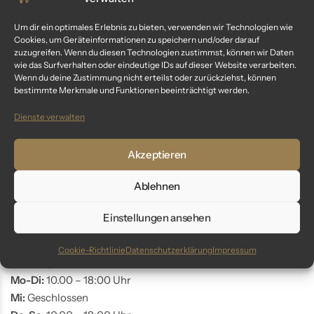
Kundenservice
Um dir ein optimales Erlebnis zu bieten, verwenden wir Technologien wie
Cookies, um Geräteinformationen zu speichern und/oder darauf
Fragen? Wir sind für dich da:
zuzugreifen. Wenn du diesen Technologien zustimmst, können wir Daten
wie das Surfverhalten oder eindeutige IDs auf dieser Website verarbeiten.
Telefon: +49 9561 401 34 90
Wenn du deine Zustimmung nicht erteilst oder zurückziehst, können
bestimmte Merkmale und Funktionen beeinträchtigt werden.
Email: info@glaswunder.eu
Dienste verwalten
Vertrag widerrufen
Akzeptieren
Store Coburg
Ablehnen
Adresse:
Markt 10
Einstellungen ansehen
96450 Coburg
Cookie-Richtlinie
Datenschutzerklärung
Impressum
Öffnungszeiten:
Mo-Di:
10.00 – 18:00 Uhr
Mi:
Geschlossen