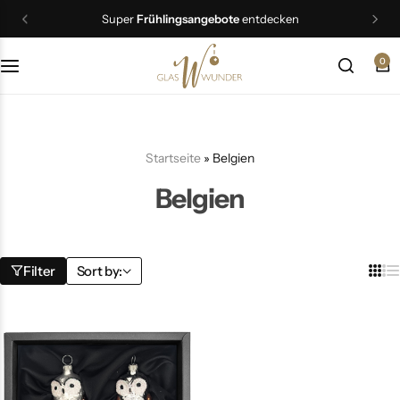
Super
Frühlingsangebote
entdecken
0
Christbaumschmuck
Schmuck
Startseite
»
Belgien
Geschenkideen
Belgien
Ostern
Filter
Sort by: