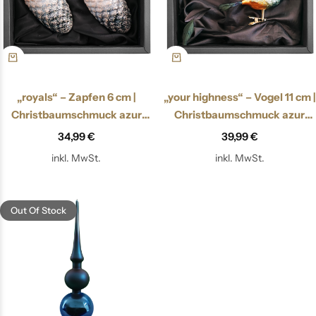
„royals“ – Zapfen 6 cm |
„your highness“ – Vogel 11 cm |
Christbaumschmuck azur
Christbaumschmuck azur
blau
blau
34,99
€
39,99
€
inkl. MwSt.
inkl. MwSt.
Out Of Stock