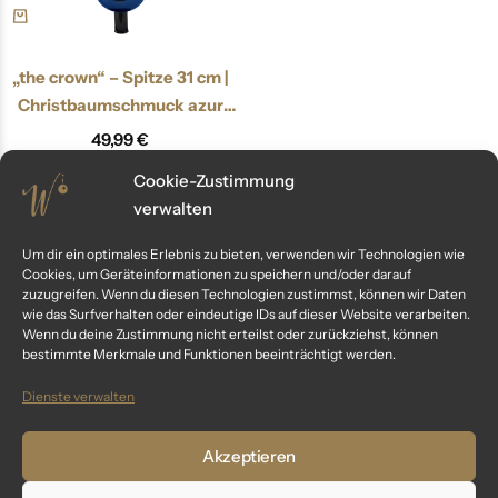
„the crown“ – Spitze 31 cm |
Christbaumschmuck azur
blau
49,99
€
inkl. MwSt.
Cookie-Zustimmung
verwalten
Um dir ein optimales Erlebnis zu bieten, verwenden wir Technologien wie
You've viewed
3
of
3
result
Cookies, um Geräteinformationen zu speichern und/oder darauf
zuzugreifen. Wenn du diesen Technologien zustimmst, können wir Daten
wie das Surfverhalten oder eindeutige IDs auf dieser Website verarbeiten.
Wenn du deine Zustimmung nicht erteilst oder zurückziehst, können
bestimmte Merkmale und Funktionen beeinträchtigt werden.
Dienste verwalten
Kundenservice
Akzeptieren
Fragen? Wir sind für dich da: