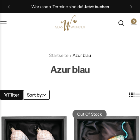
Workshop-Termine sind da!
Jetzt buchen
0
Christbaumschmuck
Schmuck
Startseite
»
Azur blau
Geschenkideen
Azur blau
Ostern
Filter
Sort by:
Out Of Stock