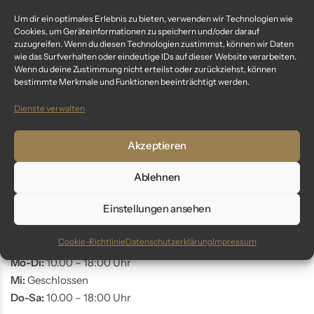
Um dir ein optimales Erlebnis zu bieten, verwenden wir Technologien wie
Fragen? Wir sind für dich da:
Cookies, um Geräteinformationen zu speichern und/oder darauf
zuzugreifen. Wenn du diesen Technologien zustimmst, können wir Daten
wie das Surfverhalten oder eindeutige IDs auf dieser Website verarbeiten.
Telefon: +49 9561 401 34 90
Wenn du deine Zustimmung nicht erteilst oder zurückziehst, können
Email: info@glaswunder.eu
bestimmte Merkmale und Funktionen beeinträchtigt werden.
Dienste verwalten
Vertrag widerrufen
Akzeptieren
Store Coburg
Ablehnen
Adresse:
Markt 10
Einstellungen ansehen
96450 Coburg
Cookie-Richtlinie
Datenschutzerklärung
Impressum
Öffnungszeiten:
Mo-Di:
10.00 – 18:00 Uhr
Mi:
Geschlossen
Do-Sa:
10.00 – 18:00 Uhr