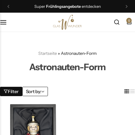
Super
Frühlingsangebote
entdecken
0
Christbaumschmuck
Schmuck
Startseite
»
Astronauten-Form
Geschenkideen
Astronauten-Form
Ostern
Filter
Sort by: