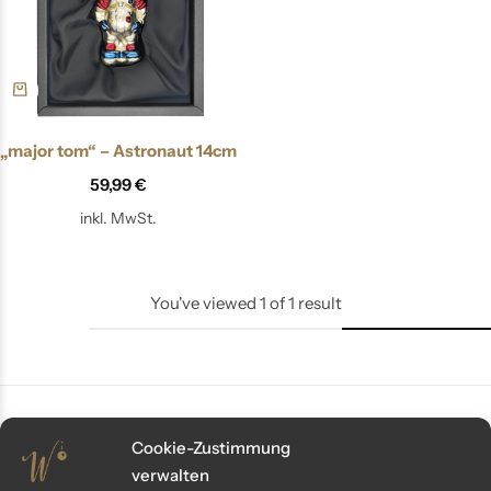
„major tom“ – Astronaut 14cm
59,99
€
inkl. MwSt.
You've viewed
1
of
1
result
Cookie-Zustimmung
Kundenservice
verwalten