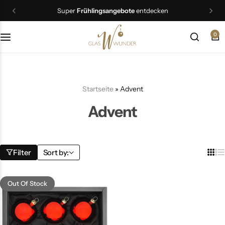
Super
Frühlingsangebote
entdecken
0
Christbaumschmuck
Schmuck
Startseite
»
Advent
Geschenkideen
Advent
Ostern
Filter
Sort by:
Out Of Stock