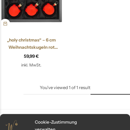
„holy christmas“ – 6 cm
Weihnachtskugeln rot
hochglanz
59,99
€
inkl. MwSt.
You've viewed
1
of
1
result
Cookie-Zustimmung
verwalten