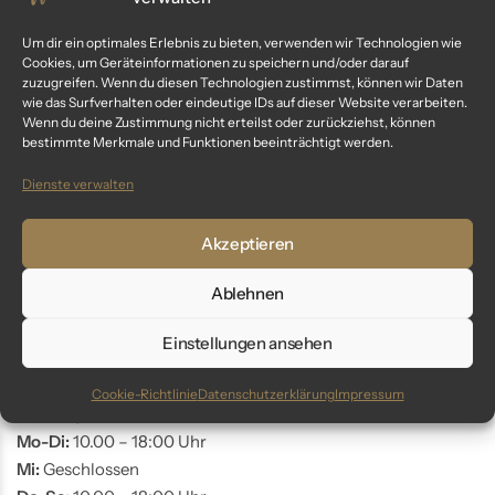
Kundenservice
Um dir ein optimales Erlebnis zu bieten, verwenden wir Technologien wie
Cookies, um Geräteinformationen zu speichern und/oder darauf
Fragen? Wir sind für dich da:
zuzugreifen. Wenn du diesen Technologien zustimmst, können wir Daten
wie das Surfverhalten oder eindeutige IDs auf dieser Website verarbeiten.
Telefon: +49 9561 401 34 90
Wenn du deine Zustimmung nicht erteilst oder zurückziehst, können
bestimmte Merkmale und Funktionen beeinträchtigt werden.
Email: info@glaswunder.eu
Dienste verwalten
Vertrag widerrufen
Akzeptieren
Store Coburg
Ablehnen
Adresse:
Markt 10
Einstellungen ansehen
96450 Coburg
Cookie-Richtlinie
Datenschutzerklärung
Impressum
Öffnungszeiten:
Mo-Di:
10.00 – 18:00 Uhr
Mi:
Geschlossen