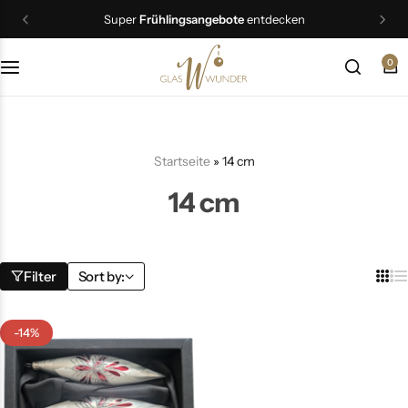
Super
Frühlingsangebote
entdecken
0
Christbaumschmuck
Schmuck
Startseite
»
14 cm
Geschenkideen
14 cm
Ostern
Filter
Sort by:
-14%