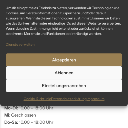
Um dir ein optimales Erlebnis zu bieten, verwenden wir Technologien wie
Fragen? Wir sind für dich da:
Cookies, um Geräteinformationen zu speichern und/oder darauf
zuzugreifen. Wenn du diesen Technologien zustimmst, können wir Daten
wie das Surfverhalten oder eindeutige IDs auf dieser Website verarbeiten.
Telefon: +49 9561 401 34 90
Wenn du deine Zustimmung nicht erteilst oder zurückziehst, können
Email: info@glaswunder.eu
bestimmte Merkmale und Funktionen beeinträchtigt werden.
Dienste verwalten
Vertrag widerrufen
Akzeptieren
Store Coburg
Ablehnen
Adresse:
Markt 10
Einstellungen ansehen
96450 Coburg
Cookie-Richtlinie
Datenschutzerklärung
Impressum
Öffnungszeiten:
Mo-Di:
10.00 – 18:00 Uhr
Mi:
Geschlossen
Do-Sa:
10.00 – 18:00 Uhr