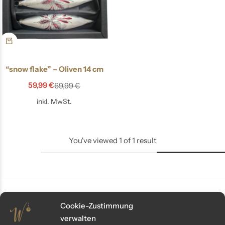
“snow flake” – Oliven 14 cm
59,99
€
69,99
€
inkl. MwSt.
You've viewed
1
of
1
result
Cookie-Zustimmung
Kundenservice
verwalten