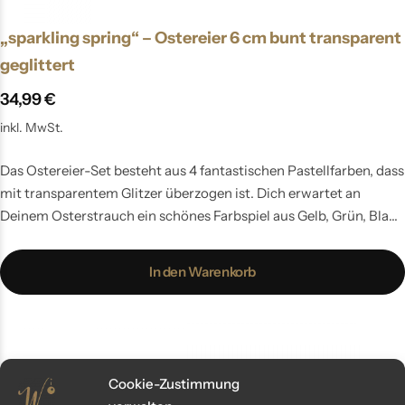
„sparkling spring“ – Ostereier 6 cm bunt transparent
geglittert
34,99
€
inkl. MwSt.
Das Ostereier-Set besteht aus 4 fantastischen Pastellfarben, dass
mit transparentem Glitzer überzogen ist. Dich erwartet an
Deinem Osterstrauch ein schönes Farbspiel aus Gelb, Grün, Blau
und Rosa. Die Ostereier sind 7cm groß, aus mundgeblasenem
Glas und von Hand verziert.
In den Warenkorb
Cookie-Zustimmung