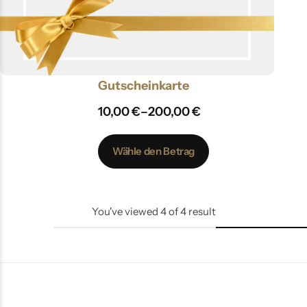
Gutscheinkarte
10,00
€
–
200,00
€
Wähle den Betrag
You've viewed
4
of
4
result