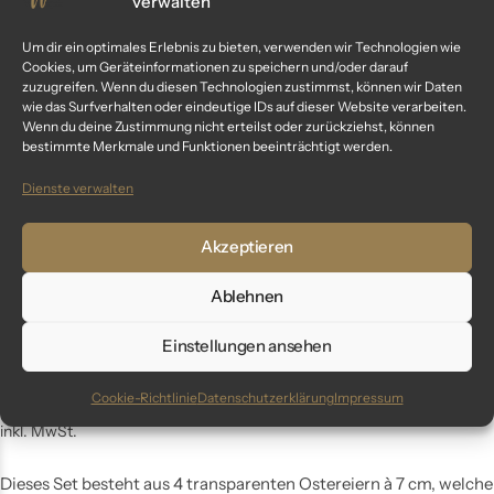
verwalten
Um dir ein optimales Erlebnis zu bieten, verwenden wir Technologien wie
Cookies, um Geräteinformationen zu speichern und/oder darauf
zuzugreifen. Wenn du diesen Technologien zustimmst, können wir Daten
wie das Surfverhalten oder eindeutige IDs auf dieser Website verarbeiten.
Wenn du deine Zustimmung nicht erteilst oder zurückziehst, können
bestimmte Merkmale und Funktionen beeinträchtigt werden.
Dienste verwalten
Akzeptieren
Ablehnen
Einstellungen ansehen
„spring power“ – Ostereier 6 cm bunt transparent
34,99
€
Cookie-Richtlinie
Datenschutzerklärung
Impressum
inkl. MwSt.
Dieses Set besteht aus 4 transparenten Ostereiern à 7 cm, welche