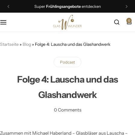
Super
Frühlingsangebote
entdecken
0
Christbaumschmuck
Schmuck
Startseite
»
Blog
»
Folge 4: Lauscha und das Glashandwerk
Geschenkideen
Podcast
Ostern
Folge 4: Lauscha und das
Glashandwerk
0 Comments
Zusammen mit Michael Haberland – Glasbläser aus Lauscha –