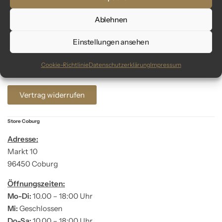
Kundenservice
Ablehnen
Fragen? Wir sind für dich da:
Einstellungen ansehen
Telefon: +49 9561 401 34 90
Email: info@glaswunder.eu
Cookie-Richtlinie
Datenschutzerklärung
Impressum
Vertrag widerrufen
Store Coburg
Adresse:
Markt 10
96450 Coburg
Öffnungszeiten:
Mo-Di:
10.00 – 18:00 Uhr
Mi:
Geschlossen
Do-Sa:
10.00 – 18:00 Uhr