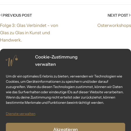
PREVIOUS POST
NEXT POST
Folge 3: Glas Verbindet - von
Osterworkshops
Glas zu Glas in Kunst und
Handwerk.
Cookie-Zustimmung
verwalten
Related Posts
Um dir ein optimales Erlebnis zu bieten, verwenden wir Technologien wie
Cookies, um Geräteinformationen zu speichern und/oder darauf
Folge 3: Glas Verbindet – von Glas zu Glas in Kunst und Handwerk.
Fol
zuzugreifen. Wenn du diesen Technologien zustimmst, können wir Daten
Rut
wie das Surfverhalten oder eindeutige IDs auf dieser Website verarbeiten.
Wenn du deine Zustimmung nicht erteilst oder zurückziehst, können
bestimmte Merkmale und Funktionen beeinträchtigt werden.
Dienste verwalten
Akzeptieren